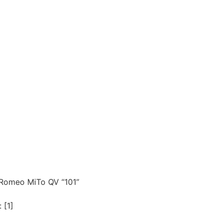
fa Romeo MiTo QV “101”
 [1]