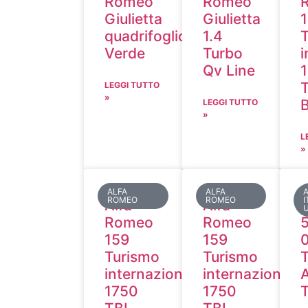
Romeo
Romeo
Giulietta
Giulietta
quadrifoglio
1.4
Verde
Turbo
i
Qv Line
LEGGI TUTTO
»
LEGGI TUTTO
»
L
»
ALFA
ALFA
ROMEO
ROMEO
I
Alfa
Alfa
Romeo
Romeo
159
159
0
Turismo
Turismo
internazionale
internazionale
1750
1750