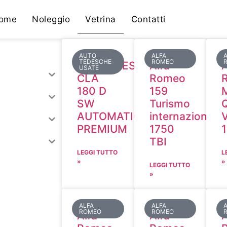
ome
Noleggio
Vetrina
Contatti
AUTO
ALFA
TEDESCHE
ROMEO
MERCEDES
Alfa
A
USATE
CLA
Romeo
180 D
159
SW
Turismo
Q
AUTOMATIC
internazionale
PREMIUM
1750
TBI
LEGGI TUTTO
L
»
»
LEGGI TUTTO
»
ALFA
ALFA
ROMEO
ROMEO
Alfa
Alfa
A