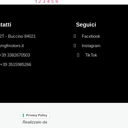
1
2
3
4
5
6
tatti
Seguici
2T - Buccino 84021
Facebook
mgfmotors.it
Instagram
 +39 3382670503
TikTok
 +39 3515985266
Privacy Policy
Realizzato da