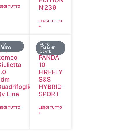
EDITION
N’239
EGGI TUTTO
LEGGI TUTTO
»
ALFA
AUTO
ROMEO
ITALIANE
lfa
FIAT
USATE
Romeo
PANDA
iulietta
10
.0
FIREFLY
jtdm
S&S
uadrifoglio
HYBRID
v Line
SPORT
EGGI TUTTO
LEGGI TUTTO
»